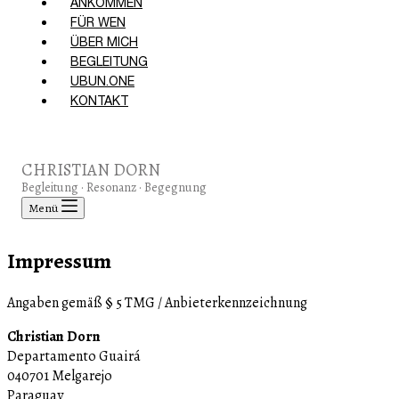
ANKOMMEN
FÜR WEN
ÜBER MICH
BEGLEITUNG
UBUN.ONE
KONTAKT
CHRISTIAN DORN
Begleitung · Resonanz · Begegnung
Menü
Impressum
Angaben gemäß § 5 TMG / Anbieterkennzeichnung
Christian Dorn
Departamento Guairá
040701 Melgarejo
Paraguay